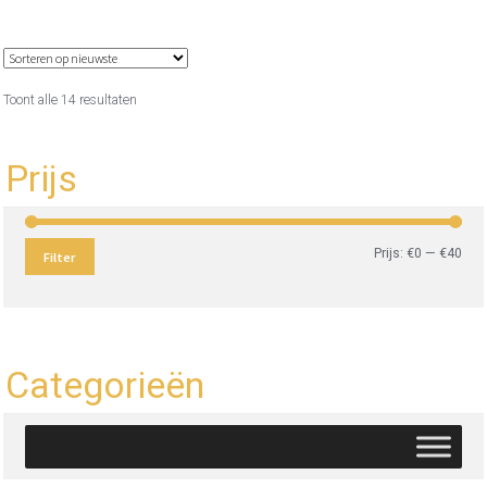
Gesorteerd
Toont alle 14 resultaten
op
nieuwste
Prijs
Min.
Max
Prijs:
€0
—
€40
Filter
prijs
prijs
Categorieën