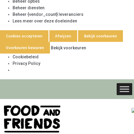
Beheer opties
Beheer diensten
Beheer {vendor_count} leveranciers
Lees meer over deze doeleinden
Cookies accepteren
Afwijzen
Bekijk voorkeuren
Voorkeuren bewaren
Bekijk voorkeuren
Cookiebeleid
Privacy Policy
Ga
Ga
door
naar
naar
de
navigati
inhoud