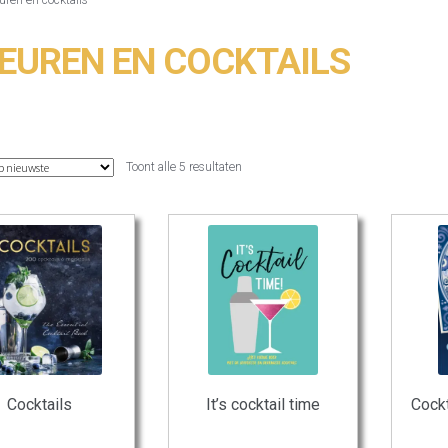
KEUREN EN COCKTAILS
Gesorteerd
Toont alle 5 resultaten
op
nieuwste
Cocktails
It’s cocktail time
Cock