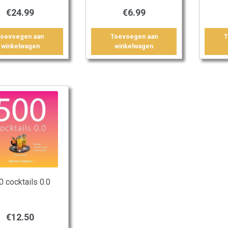
€
24.99
€
6.99
Toevoegen aan
Toevoegen aan
T
winkelwagen
winkelwagen
0 cocktails 0.0
€
12.50