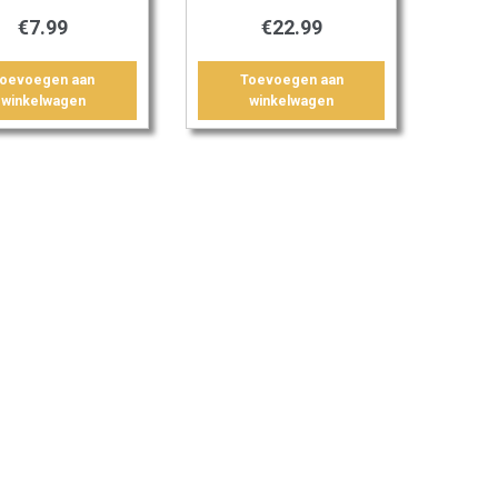
€
7.99
€
22.99
oevoegen aan
Toevoegen aan
winkelwagen
winkelwagen