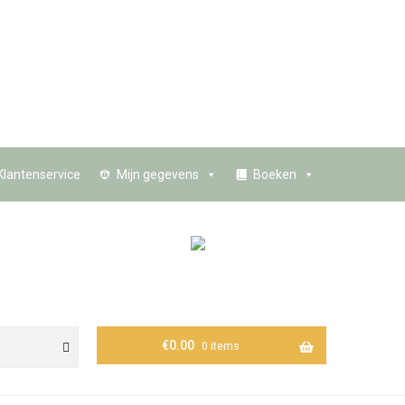
Klantenservice
Mijn gegevens
Boeken
€
0.00
0 items