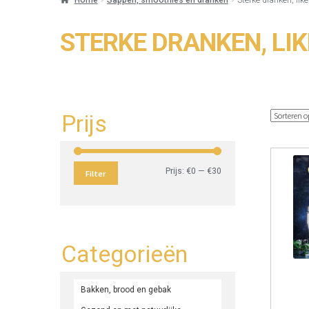
STERKE DRANKEN, LI
Prijs
Min.
Max.
Prijs:
€0
—
€30
Filter
prijs
prijs
Categorieën
Bakken, brood en gebak