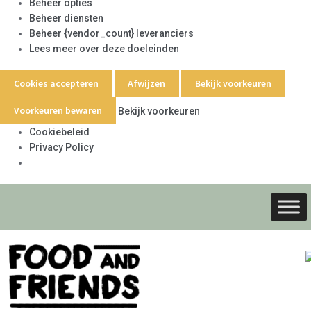
Beheer opties
Beheer diensten
Beheer {vendor_count} leveranciers
Lees meer over deze doeleinden
Cookies accepteren
Afwijzen
Bekijk voorkeuren
Voorkeuren bewaren
Bekijk voorkeuren
Cookiebeleid
Privacy Policy
Ga
Ga
door
naar
naar
de
navigati
inhoud