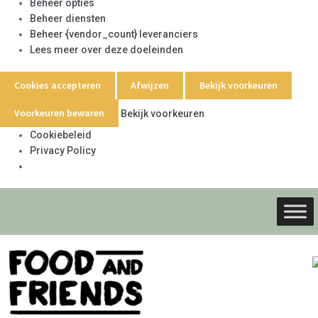
Beheer opties
Beheer diensten
Beheer {vendor_count} leveranciers
Lees meer over deze doeleinden
Cookies accepteren
Afwijzen
Bekijk voorkeuren
Voorkeuren bewaren
Bekijk voorkeuren
Cookiebeleid
Privacy Policy
Ga
Ga
door
naar
naar
de
navigati
inhoud