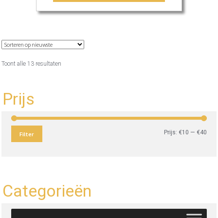
Gesorteerd
Toont alle 13 resultaten
op
nieuwste
Prijs
Min.
Max
Prijs:
€10
—
€40
Filter
prijs
prijs
Categorieën