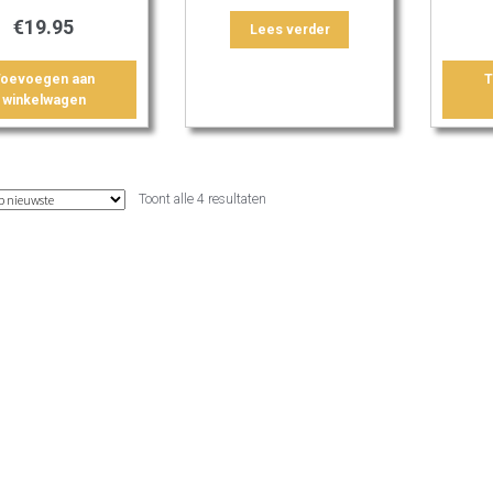
€
19.95
Lees verder
Toevoegen aan
T
winkelwagen
Gesorteerd
Toont alle 4 resultaten
op
nieuwste