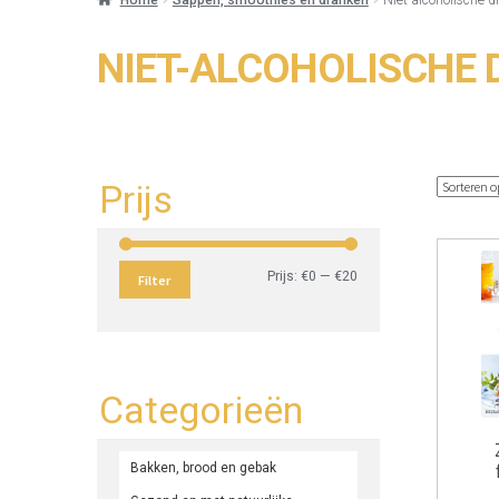
NIET-ALCOHOLISCHE
Prijs
Min.
Max.
Prijs:
€0
—
€20
Filter
prijs
prijs
Categorieën
Bakken, brood en gebak