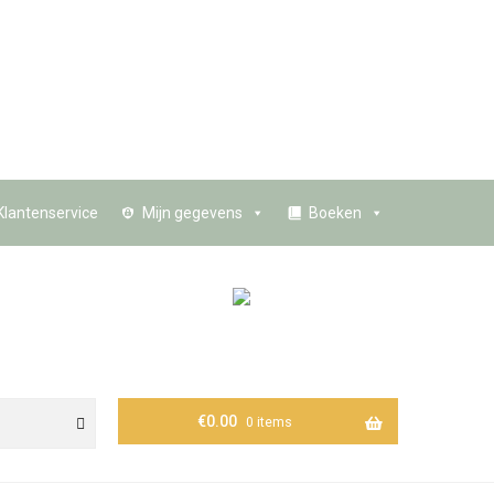
Klantenservice
Mijn gegevens
Boeken
€
0.00
0 items