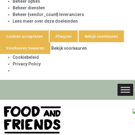
Beheer opties
Beheer diensten
Beheer {vendor_count} leveranciers
Lees meer over deze doeleinden
Cookies accepteren
Afwijzen
Bekijk voorkeuren
Voorkeuren bewaren
Bekijk voorkeuren
Cookiebeleid
Privacy Policy
Ga
Ga
door
naar
naar
de
navigati
inhoud