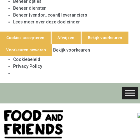
Beheer opties
Beheer diensten
Beheer {vendor_count} leveranciers
Lees meer over deze doeleinden
Cookies accepteren
Afwijzen
Bekijk voorkeuren
Voorkeuren bewaren
Bekijk voorkeuren
Cookiebeleid
Privacy Policy
Ga
Ga
door
naar
naar
de
navigati
inhoud