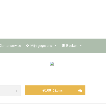
Klantenservice
Mijn gegevens
Boeken
€
0.00
0 items