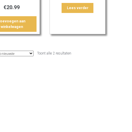
€
20.99
Lees verder
Toevoegen aan
winkelwagen
Gesorteerd
Toont alle 2 resultaten
op
nieuwste