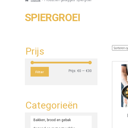
SPIERGROEI
Prijs
Min.
Max.
Prijs:
€0
—
€30
Filter
prijs
prijs
Categorieën
Bakken, brood en gebak