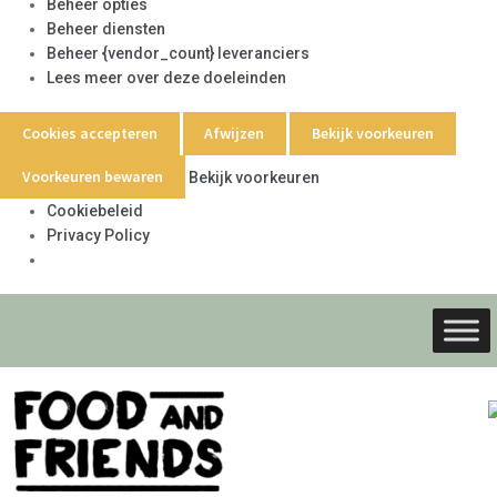
Beheer opties
Beheer diensten
Beheer {vendor_count} leveranciers
Lees meer over deze doeleinden
Cookies accepteren
Afwijzen
Bekijk voorkeuren
Voorkeuren bewaren
Bekijk voorkeuren
Cookiebeleid
Privacy Policy
Ga
Ga
door
naar
naar
de
navigati
inhoud