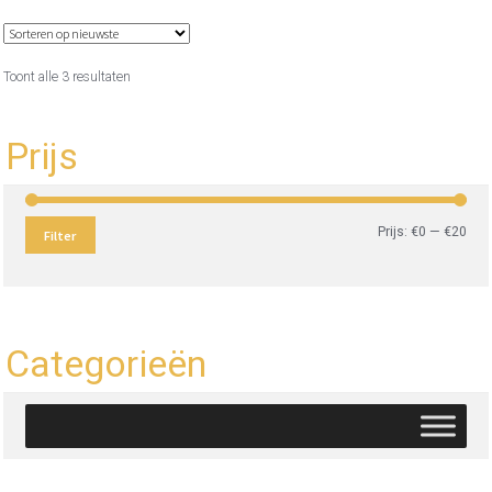
Gesorteerd
Toont alle 3 resultaten
op
nieuwste
Prijs
Min.
Max
Prijs:
€0
—
€20
Filter
prijs
prijs
Categorieën