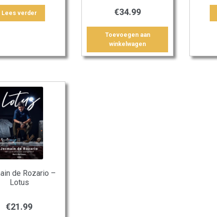
€
34.99
Lees verder
Toevoegen aan
winkelwagen
ain de Rozario –
Lotus
€
21.99