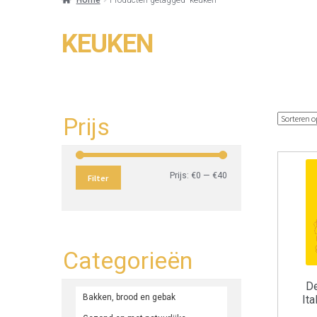
KEUKEN
Prijs
Min.
Max.
Prijs:
€0
—
€40
Filter
prijs
prijs
Categorieën
De
Bakken, brood en gebak
It