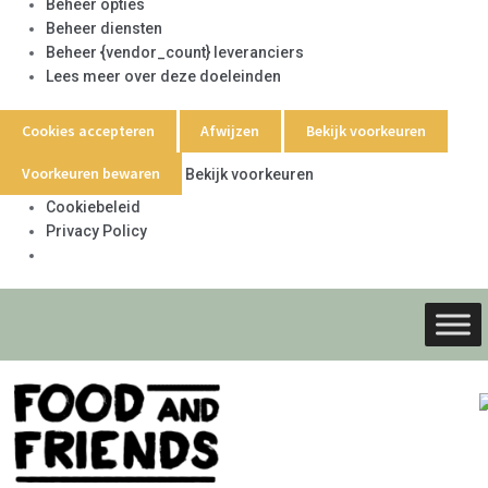
Beheer opties
Beheer diensten
Beheer {vendor_count} leveranciers
Lees meer over deze doeleinden
Cookies accepteren
Afwijzen
Bekijk voorkeuren
Voorkeuren bewaren
Bekijk voorkeuren
Cookiebeleid
Privacy Policy
Ga
Ga
door
naar
naar
de
navigati
inhoud