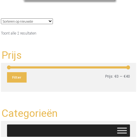
Gesorteerd
Toont alle 2 resultaten
op
nieuwste
Prijs
Min.
Max
Prijs:
€0
—
€40
Filter
prijs
prijs
Categorieën