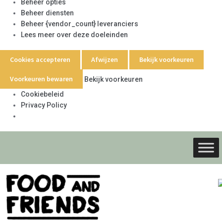
Beheer opties
Beheer diensten
Beheer {vendor_count} leveranciers
Lees meer over deze doeleinden
Cookies accepteren
Afwijzen
Bekijk voorkeuren
Voorkeuren bewaren
Bekijk voorkeuren
Cookiebeleid
Privacy Policy
Ga
Ga
door
naar
naar
de
navigati
inhoud