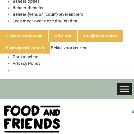
Beheer opties
Beheer diensten
Beheer {vendor_count} leveranciers
Lees meer over deze doeleinden
Cookies accepteren
Afwijzen
Bekijk voorkeuren
Voorkeuren bewaren
Bekijk voorkeuren
Cookiebeleid
Privacy Policy
Ga
Ga
door
naar
naar
de
navigati
inhoud