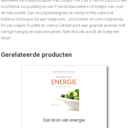
allerlekkerste toetjesrecepten van toetjes met fruit in de hoofdrol tot een
hoofdstuk vol pudding en van Franse klassiekers tot toetjes van over
de hele wereld. Van stoofpeerbeignets en sticky toffee cake met
butterscotchsaus tot aan slagroom-, chocolade- en rum-rozijnenvla.
En van crêpes Suzette en crema Catalana tot aan gegrilde ananas met
romige hangop en kokoskruimels. Met dit boek wordt elk toetje een
feest!
Gerelateerde producten
Een bron van energie