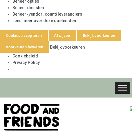
Beheer opties
Beheer diensten
Beheer {vendor_count} leveranciers
Lees meer over deze doeleinden
Cookies accepteren
Afwijzen
Bekijk voorkeuren
Voorkeuren bewaren
Bekijk voorkeuren
Cookiebeleid
Privacy Policy
Ga
Ga
door
naar
naar
de
navigati
inhoud