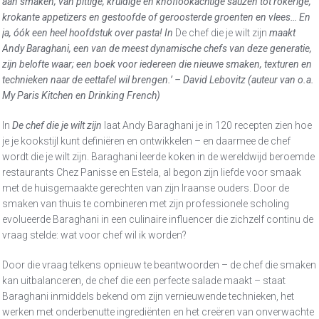
aan smaken; van pittige, kruidige en knoflookachtige sauzen tot rokerige,
krokante appetizers en gestoofde of geroosterde groenten en vlees… En
ja, óók een heel hoofdstuk over pasta! In
De chef die je wilt zijn
maakt
Andy Baraghani, een van de meest dynamische chefs van deze generatie,
zijn belofte waar; een boek voor iedereen die nieuwe smaken, texturen en
technieken naar de eettafel wil brengen.’ – David Lebovitz (auteur van o.a.
My Paris Kitchen en Drinking French)
In
De chef die je wilt zijn
laat Andy Baraghani je in 120 recepten zien hoe
je je kookstijl kunt definiëren en ontwikkelen – en daarmee de chef
wordt die je wilt zijn. Baraghani leerde koken in de wereldwijd beroemde
restaurants Chez Panisse en Estela, al begon zijn liefde voor smaak
met de huisgemaakte gerechten van zijn Iraanse ouders. Door de
smaken van thuis te combineren met zijn professionele scholing
evolueerde Baraghani in een culinaire influencer die zichzelf continu de
vraag stelde: wat voor chef wil ik worden?
Door die vraag telkens opnieuw te beantwoorden – de chef die smaken
kan uitbalanceren, de chef die een perfecte salade maakt – staat
Baraghani inmiddels bekend om zijn vernieuwende technieken, het
werken met onderbenutte ingrediënten en het creëren van onverwachte