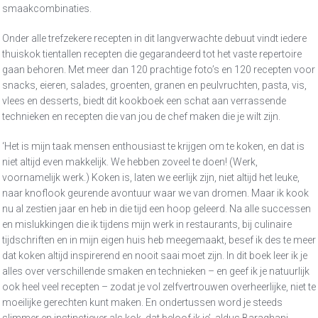
smaakcombinaties.
Onder alle trefzekere recepten in dit langverwachte debuut vindt iedere
thuiskok tientallen recepten die gegarandeerd tot het vaste repertoire
gaan behoren. Met meer dan 120 prachtige foto’s en 120 recepten voor
snacks, eieren, salades, groenten, granen en peulvruchten, pasta, vis,
vlees en desserts, biedt dit kookboek een schat aan verrassende
technieken en recepten die van jou de chef maken die je wilt zijn.
‘Het is mijn taak mensen enthousiast te krijgen om te koken, en dat is
niet altijd even makkelijk. We hebben zoveel te doen! (Werk,
voornamelijk werk.) Koken is, laten we eerlijk zijn, niet altijd het leuke,
naar knoflook geurende avontuur waar we van dromen. Maar ik kook
nu al zestien jaar en heb in die tijd een hoop geleerd. Na alle successen
en mislukkingen die ik tijdens mijn werk in restaurants, bij culinaire
tijdschriften en in mijn eigen huis heb meegemaakt, besef ik des te meer
dat koken altijd inspirerend en nooit saai moet zijn. In dit boek leer ik je
alles over verschillende smaken en technieken – en geef ik je natuurlijk
ook heel veel recepten – zodat je vol zelfvertrouwen overheerlijke, niet te
moeilijke gerechten kunt maken. En ondertussen word je steeds
slimmer en instinctiever als kok, dat beloof ik je’, aldus Baraghani.