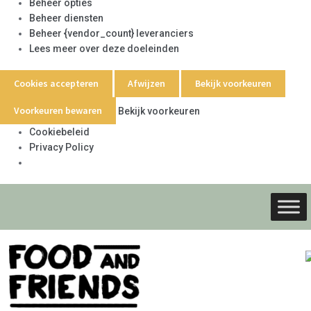
Beheer opties
Beheer diensten
Beheer {vendor_count} leveranciers
Lees meer over deze doeleinden
Cookies accepteren
Afwijzen
Bekijk voorkeuren
Voorkeuren bewaren
Bekijk voorkeuren
Cookiebeleid
Privacy Policy
Ga
Ga
door
naar
naar
de
navigati
inhoud