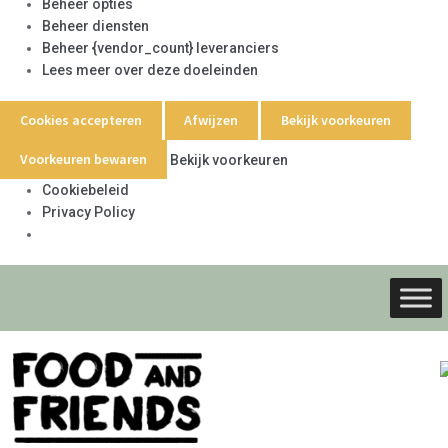
Beheer opties
Beheer diensten
Beheer {vendor_count} leveranciers
Lees meer over deze doeleinden
Cookies accepteren
Afwijzen
Bekijk voorkeuren
Voorkeuren bewaren
Bekijk voorkeuren
Cookiebeleid
Privacy Policy
Ga
Ga
door
naar
naar
de
navigati
inhoud