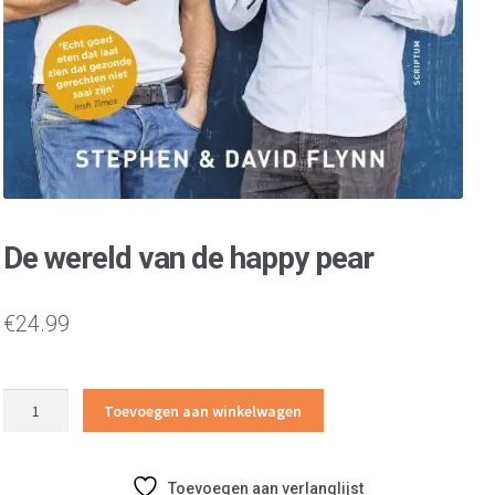
De wereld van de happy pear
€
24.99
De
Toevoegen aan winkelwagen
wereld
van
de
Toevoegen aan verlanglijst