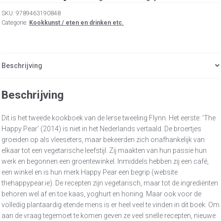
happy
pear
SKU:
9789463190848
aantal
Categorie:
Kookkunst / eten en drinken etc.
Beschrijving
Beschrijving
Dit is het tweede kookboek van de Ierse tweeling Flynn. Het eerste: ‘The
Happy Pear’ (2014) is niet in het Nederlands vertaald. De broertjes
groeiden op als vleeseters, maar bekeerden zich onafhankelijk van
elkaar tot een vegetarische leefstijl. Zij maakten van hun passie hun
werk en begonnen een groentewinkel. Inmiddels hebben zij een café,
een winkel en is hun merk Happy Pear een begrip (website
thehappypear.ie). De recepten zijn vegetarisch, maar tot de ingrediënten
behoren wel af en toe kaas, yoghurt en honing. Maar ook voor de
volledig plantaardig etende mens is er heel veel te vinden in dit boek. Om
aan de vraag tegemoet te komen geven ze veel snelle recepten, nieuwe