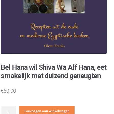
Bel Hana wil Shiva Wa Alf Hana, eet
smakelijk met duizend geneugten
€
60.00
Bel
Toevoegen aan winkelwagen