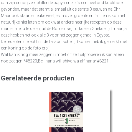
dan zijn er nog verschillende papyri en zelfs een heel oud kookboek
gevonden, maar dat stamt allemaal uit de eerste 3 eeuwen na Chr.
Maar ook staan er leuke weetjes in over groente en fruit en ik kon het
natuurlijke niet laten om ook wat andere heerlijke recepten op deze
manier met u te delen, uit de Romeinse, Turkse en Griekse tijd maar ja
deze hebben het ook alle 3 voor het zeggen gehad in Egypte.
De recepten die echt uit de faraonische tijd komen heb ik gemerkt met
een koning op de foto erbij
Wat kan ik nog meer zeggen u moet dit zelf uitproberen ik kan alleen
nog zeggen *#8220;Bell hana will shiva wa alf hana*#8221;.
Gerelateerde producten