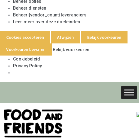
Beheer opties
Beheer diensten
Beheer {vendor_count} leveranciers
Lees meer over deze doeleinden
Cookies accepteren
Afwijzen
Bekijk voorkeuren
Voorkeuren bewaren
Bekijk voorkeuren
Cookiebeleid
Privacy Policy
Ga
Ga
door
naar
naar
de
navigati
inhoud