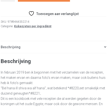
Hana
wil
Shiva
Toevoegen aan verlanglijst
Wa
Alf
SKU:
9789464352214
Hana,
Categorie:
Koken/eten per ingrediënt
eet
smakelijk
met
Beschrijving
duizend
geneugten
aantal
Beschrijving
In februari 2019 ben ik begonnen met het verzamelen van de recepten,
het maken ervan en daarna foto’s ervan maken, maar ook buitens huis
heb ik foto’s gemaakt.
“Bel hana ill shiva wa alf hana”, wat betekend *#8220;eet smakelijk met
duizend geneugten*#8221;.
Dit is een kookboek met vele recepten die al werden gegeten door de
koningen uit het oude Egypte, maar ook door de gewone mensen. En