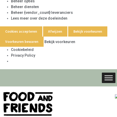
Beheer opties
Beheer diensten
Beheer {vendor_count} leveranciers
Lees meer over deze doeleinden
Cookies accepteren
Afwijzen
Bekijk voorkeuren
Voorkeuren bewaren
Bekijk voorkeuren
Cookiebeleid
Privacy Policy
Ga
Ga
door
naar
naar
de
navigati
inhoud