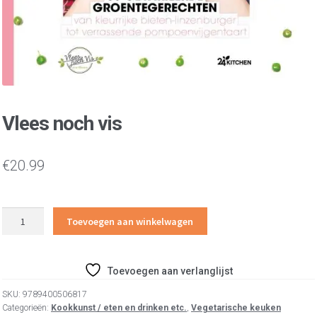
Vlees noch vis
€
20.99
Vlees
Toevoegen aan winkelwagen
noch
vis
aantal
Toevoegen aan verlanglijst
SKU:
9789400506817
Categorieën:
Kookkunst / eten en drinken etc.
,
Vegetarische keuken