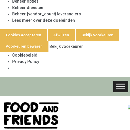
Beheer opties
Beheer diensten
Beheer {vendor_count} leveranciers
Lees meer over deze doeleinden
Cookies accepteren
Afwijzen
Bekijk voorkeuren
Voorkeuren bewaren
Bekijk voorkeuren
Cookiebeleid
Privacy Policy
Ga
Ga
door
naar
naar
de
navigati
inhoud