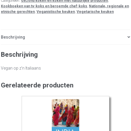
Categorieën:
Gezond koken en koken met natuurlijke producten
,
Kookboeken van tv-koks en beroemde chef-koks
,
Nationale, regionale en
etnische gerechten
,
Veganistische keuken
,
Vegetarische keuken
Beschrijving
Beschrijving
Vegan op z’n Italiaans
Gerelateerde producten