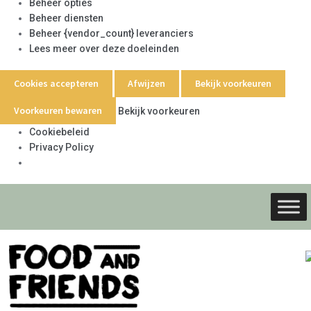
Beheer opties
Beheer diensten
Beheer {vendor_count} leveranciers
Lees meer over deze doeleinden
Cookies accepteren
Afwijzen
Bekijk voorkeuren
Voorkeuren bewaren
Bekijk voorkeuren
Cookiebeleid
Privacy Policy
Ga
Ga
door
naar
naar
de
navigati
inhoud