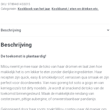
SKU:
9789461433015
Categorieën:
Kookboek van het jaar
,
Kookkunst / eten en drinken etc.
Beschrijving
Beschrijving
De toekomst is plantaardig!
Milou neemt je mee naar de toko van haar dromen en laat zien hoe
makkelijk het is om lekker te eten zonder dierlijke ingrediënten. Haar
recepten zijn quick, easy & smokkelproof, verrassen qua smaak en zijn
perfect voor doordeweeks. Van nasi goreng tot soto a gogo en van
kerriegyoza’s tot dirty noedels. Je wordt al snackend de toko van de
toekomst binnengesleurd. Maak de makkelijkste rendang van
oesterzwam, pittige aubergine, of onweerstaanbaar pandanijs.
Geïnspireerd door haar roots zoekt Milou continu naar dé manier om