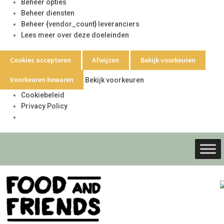
Beheer opties
Beheer diensten
Beheer {vendor_count} leveranciers
Lees meer over deze doeleinden
Cookies accepteren
Afwijzen
Bekijk voorkeuren
Voorkeuren bewaren
Bekijk voorkeuren
Cookiebeleid
Privacy Policy
Ga
Ga
door
naar
naar
de
navigati
inhoud