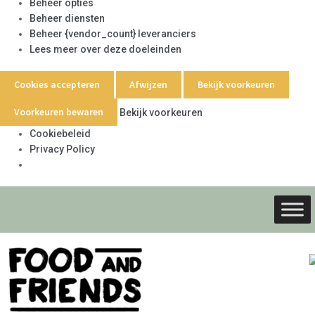
Beheer opties
Beheer diensten
Beheer {vendor_count} leveranciers
Lees meer over deze doeleinden
Cookies accepteren
Afwijzen
Bekijk voorkeuren
Voorkeuren bewaren
Bekijk voorkeuren
Cookiebeleid
Privacy Policy
Ga
Ga
door
naar
naar
de
navigati
inhoud