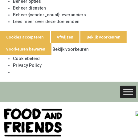
Beheer opties
Beheer diensten
Beheer {vendor_count} leveranciers
Lees meer over deze doeleinden
Cookies accepteren
Afwijzen
Bekijk voorkeuren
Voorkeuren bewaren
Bekijk voorkeuren
Cookiebeleid
Privacy Policy
Ga
Ga
door
naar
naar
de
navigati
inhoud