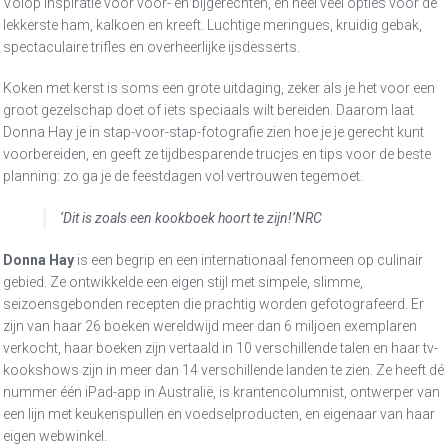
Volop inspiratie voor voor- en bijgerechten, en heel veel opties voor de
lekkerste ham, kalkoen en kreeft. Luchtige meringues, kruidig gebak,
spectaculaire trifles en overheerlijke ijsdesserts.
Koken met kerst is soms een grote uitdaging, zeker als je het voor een
groot gezelschap doet of iets speciaals wilt bereiden. Daarom laat
Donna Hay je in stap-voor-stap-fotografie zien hoe je je gerecht kunt
voorbereiden, en geeft ze tijdbesparende trucjes en tips voor de beste
planning: zo ga je de feestdagen vol vertrouwen tegemoet.
‘Dit is zoals een kookboek hoort te zijn!’
NRC
Donna Hay
is een begrip en een internationaal fenomeen op culinair
gebied. Ze ontwikkelde een eigen stijl met simpele, slimme,
seizoensgebonden recepten die prachtig worden gefotografeerd. Er
zijn van haar 26 boeken wereldwijd meer dan 6 miljoen exemplaren
verkocht, haar boeken zijn vertaald in 10 verschillende talen en haar tv-
kookshows zijn in meer dan 14 verschillende landen te zien. Ze heeft dé
nummer één iPad-app in Australië, is krantencolumnist, ontwerper van
een lijn met keukenspullen en voedselproducten, en eigenaar van haar
eigen webwinkel.