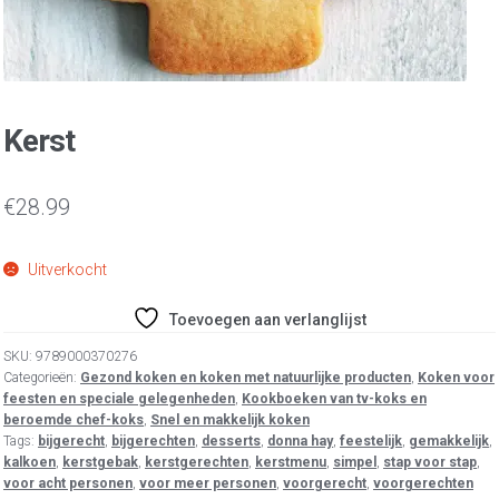
Kerst
€
28.99
Uitverkocht
Toevoegen aan verlanglijst
SKU:
9789000370276
Categorieën:
Gezond koken en koken met natuurlijke producten
,
Koken voor
feesten en speciale gelegenheden
,
Kookboeken van tv-koks en
beroemde chef-koks
,
Snel en makkelijk koken
Tags:
bijgerecht
,
bijgerechten
,
desserts
,
donna hay
,
feestelijk
,
gemakkelijk
,
kalkoen
,
kerstgebak
,
kerstgerechten
,
kerstmenu
,
simpel
,
stap voor stap
,
voor acht personen
,
voor meer personen
,
voorgerecht
,
voorgerechten