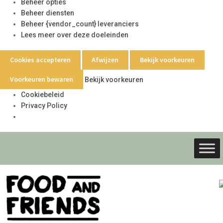
Beheer opties
Beheer diensten
Beheer {vendor_count} leveranciers
Lees meer over deze doeleinden
Cookies accepteren
Afwijzen
Bekijk voorkeuren
Voorkeuren bewaren
Bekijk voorkeuren
Cookiebeleid
Privacy Policy
Ga
Ga
door
naar
naar
de
navigati
inhoud