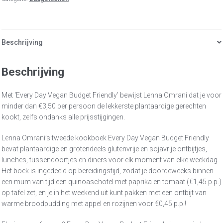
Beschrijving
Beschrijving
Met ‘Every Day Vegan Budget Friendly’ bewijst Lenna Omrani dat je voor
minder dan €3,50 per persoon de lekkerste plantaardige gerechten
kookt, zelfs ondanks alle prijsstijgingen.
Lenna Omrani’s tweede kookboek Every Day Vegan Budget Friendly
bevat plantaardige en grotendeels glutenvrije en sojavrije ontbijtjes,
lunches, tussendoortjes en diners voor elk moment van elke weekdag.
Het boek is ingedeeld op bereidingstijd, zodat je doordeweeks binnen
een mum van tijd een quinoaschotel met paprika en tomaat (€1,45 p.p.)
op tafel zet, en je in het weekend uit kunt pakken met een ontbijt van
warme broodpudding met appel en rozijnen voor €0,45 p.p.!