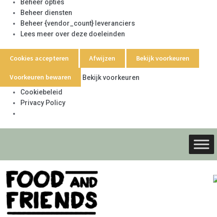
Beheer opties
Beheer diensten
Beheer {vendor_count} leveranciers
Lees meer over deze doeleinden
Cookies accepteren
Afwijzen
Bekijk voorkeuren
Voorkeuren bewaren
Bekijk voorkeuren
Cookiebeleid
Privacy Policy
Ga
Ga
door
naar
naar
de
navigati
inhoud