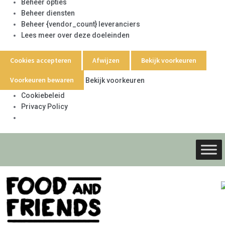
Beheer opties
Beheer diensten
Beheer {vendor_count} leveranciers
Lees meer over deze doeleinden
Cookies accepteren
Afwijzen
Bekijk voorkeuren
Voorkeuren bewaren
Bekijk voorkeuren
Cookiebeleid
Privacy Policy
Ga
Ga
door
naar
naar
de
navigati
inhoud